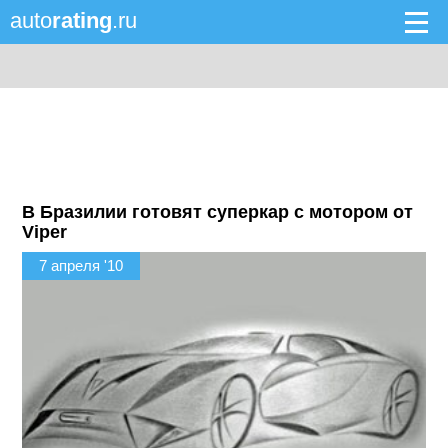
auto
rating
.ru
В Бразилии готовят суперкар с мотором от
Viper
7 апреля '10