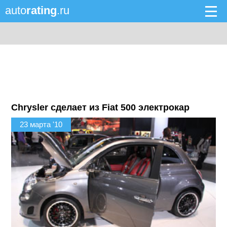
auto
rating
.ru
Chrysler сделает из Fiat 500 электрокар
23 марта '10