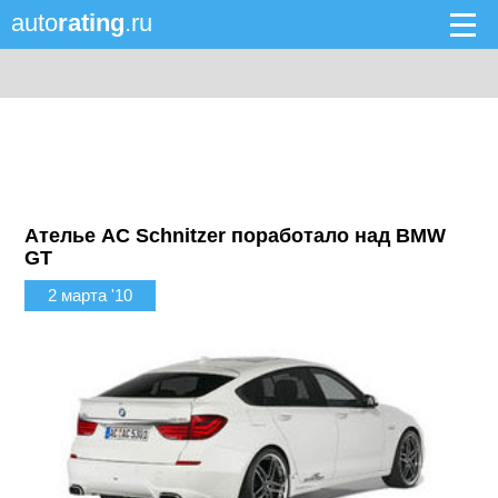
auto
rating
.ru
Ателье AC Schnitzer поработало над BMW
GT
2 марта '10