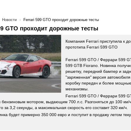
Новости
Ferrari 599 GTO проходит дорожные тесты
599 GTO проходит дорожные тесты
Компания Ferrari приступила к 
прототипа Ferrari 599 GTO
Ferrari 599 GTO / Феррари 599 G
599 GTB Fiorano. Новинка получ
решетку, передний бампер и зад
"заряженная" версия автомобиля
коробку передач и более мощны
механизмы.
Ferrari 599 GTO / Феррари 599 
 бензиновым мотором, выдающим 700 л.с. Разгоняться до 100 км/ч
о за 3,2 секунды, а максимальная скорость его составит 320 км/ч.
инка будет примерно 350 000 евро и поступит в продажу летом теку