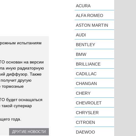
ACURA
ALFA ROMEO
ASTON MARTIN
AUDI
дорожным испытаниям
BENTLEY
BMW
TO основан на версии
BRILLIANCE
ила иную радиаторную
CADILLAC
ний диффузор. Также
 получит другую
CHANGAN
е тормозные
CHERY
GTO будет оснащаться
CHEVROLET
 такой суперкар
CHRYSLER
щего года.
CITROEN
ДРУГИЕ НОВОСТИ
DAEWOO