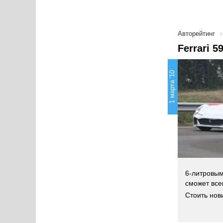
Авторейтинг
Ferrari 
1 марта '10
6-литровым
сможет всег
Стоить нов