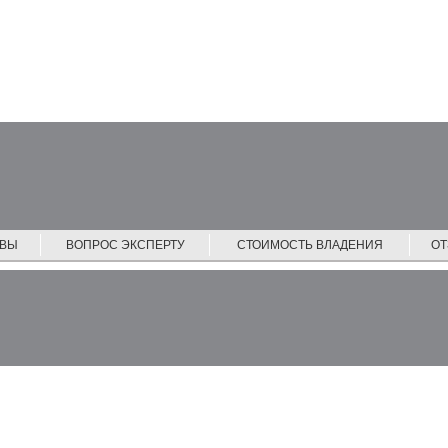
ЙВЫ
ВОПРОС ЭКСПЕРТУ
СТОИМОСТЬ ВЛАДЕНИЯ
О