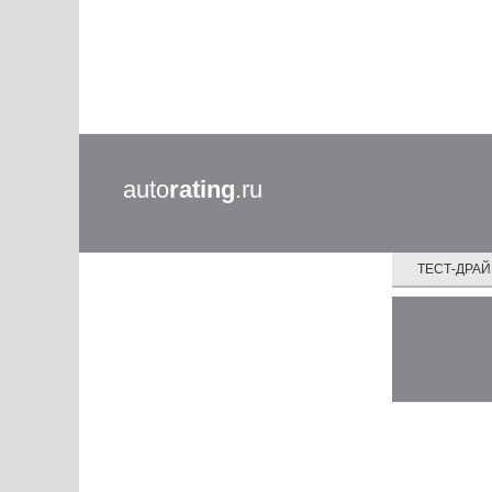
auto
rating
.ru
ТЕСТ-ДРА