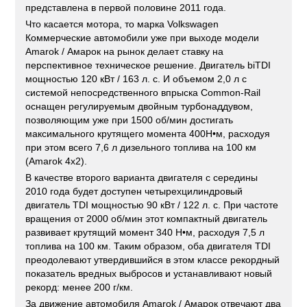
представлена в первой половине 2011 года.
Что касается мотора, то марка Volkswagen
Коммерческие автомобили уже при выходе модели
Amarok / Амарок на рынок делает ставку на
перспективное техническое решение. Двигатель biTDI
мощностью 120 кВт / 163 л. с. И объемом 2,0 л с
системой непосредственного впрыска Common-Rail
оснащен регулируемым двойным турбонаддувом,
позволяющим уже при 1500 об/мин достигать
максимального крутящего момента 400Н•м, расходуя
при этом всего 7,6 л дизельного топлива на 100 км
(Amarok 4x2).
В качестве второго варианта двигателя с середины
2010 года будет доступен четырехцилиндровый
двигатель TDI мощностью 90 кВт / 122 л. с. При частоте
вращения от 2000 об/мин этот компактный двигатель
развивает крутящий момент 340 Н•м, расходуя 7,5 л
топлива на 100 км. Таким образом, оба двигателя TDI
преодолевают утвердившийся в этом классе рекордный
показатель вредных выбросов и устанавливают новый
рекорд: менее 200 г/км.
За движение автомобиля Amarok / Амарок отвечают два