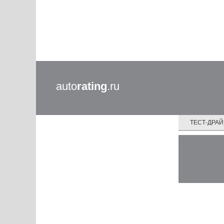
auto
rating
.ru
ТЕСТ-ДРА