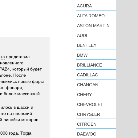
ACURA
ALFA ROMEO
ASTON MARTIN
AUDI
BENTLEY
BMW
ота
представил
бновленного
BRILLIANCE
 РАВ4, который будет
CADILLAC
алоне. После
оявились новые фары
CHANGAN
ные фонари,
 и более массивный
CHERY
CHEVROLET
нилось в шасси и
что на японский
CHRYSLER
ой линейки моторов
CITROEN
008 года. Тогда
DAEWOO