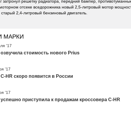
г затронул решетку радиатора, передний бампер, противотуманны
моторном отсеке вседорожника новый 2,5-литровый мотор мощно
 старый 2,4-литровый бензиновый двигатель.
И МАРКИ
ля '17
 озвучила стоимость нового Prius
ря '17
 C-HR скоро появится в России
ря '17
 успешно приступила к продажам кроссовера C-HR