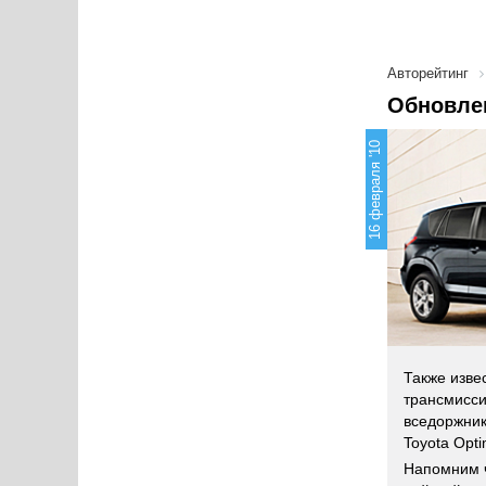
Авторейтинг
Обновлен
16 февраля '10
Также извес
трансмисси
вседоржник
Toyota Opti
Напомним ч