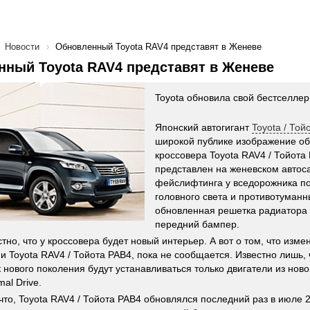
Новости
Обновленный Toyota RAV4 представят в Женеве
ный Toyota RAV4 представят в Женеве
Toyota обновила свой бестселлер
Японский автогигант
Toyota / Той
широкой публике изображение о
кроссовера Toyota RAV4 / Тойота
представлен на женевском автос
фейслифтинга у вседорожника п
головного света и противотуман
обновленная решетка радиатора
передний бампер.
тно, что у кроссовера будет новый интерьер. А вот о том, что изме
и Toyota RAV4 / Тойота РАВ4, пока не сообщается. Известно лишь, 
 нового поколения будут устанавливаться только двигатели из нов
mal Drive.
то, Toyota RAV4 / Тойота РАВ4 обновлялся последний раз в июле 2