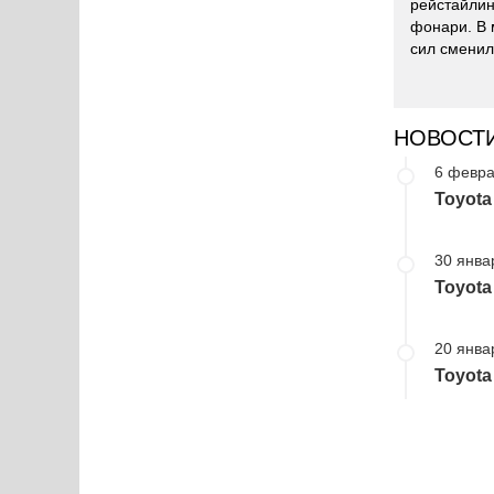
рейстайлин
фонари. В 
сил сменил
НОВОСТ
6 февра
Toyota
30 янва
Toyota
20 янва
Toyota