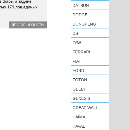
е фары и задние
DATSUN
стью 179 лошадиных
DODGE
DONGFENG
ДРУГИЕ НОВОСТИ
DS
FAW
FERRARI
FIAT
FORD
FOTON
GEELY
GENESIS
GREAT WALL
HAIMA
HAVAL