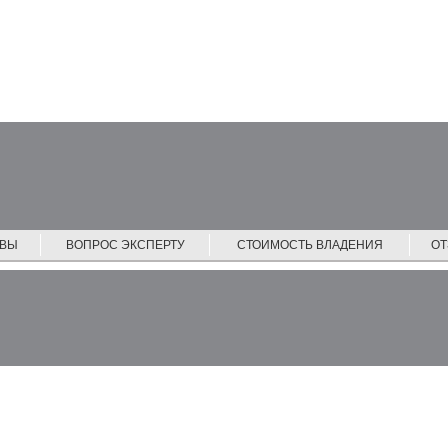
ЙВЫ
ВОПРОС ЭКСПЕРТУ
СТОИМОСТЬ ВЛАДЕНИЯ
О