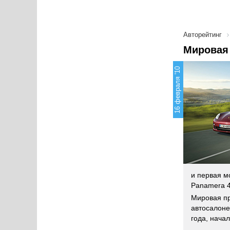
Авторейтинг
Мировая 
16 февраля '10
и первая м
Panamera 4
Мировая пр
автосалоне
года, нача