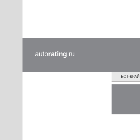
auto
rating
.ru
ТЕСТ-ДРА