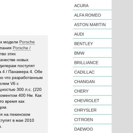
ACURA
ALFA ROMEO
ASTON MARTIN
AUDI
ок модели
Porsche
BENTLEY
пания
Porsche /
BMW
тво этих
качестве новых
BRILLIANCE
 дилерам поступят
 4 / Панамера 4. Обе
CADILLAC
ко что разработанным
CHANGAN
елем V6 с
остью 300 л.с. (220
CHERY
оментом 400 Нм. Как
CHEVROLET
то время как
дом.
CHRYSLER
я на пекинском
CITROEN
ступят в мае 2010
.
DAEWOO