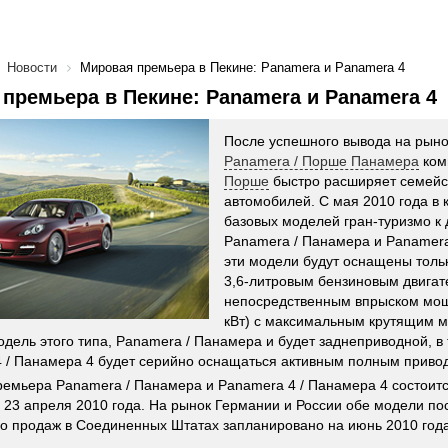
Новости
Мировая премьера в Пекине: Panamera и Panamera 4
премьера в Пекине: Panamera и Panamera 4
После успешного вывода на рын
Panamera / Порше Панамера
ком
Порше
быстро расширяет семейс
автомобилей. С мая 2010 года в 
базовых моделей гран-туризмо к
Panamera / Панамера и Panamera
эти модели будут оснащены толь
3,6-литровым бензиновым двигат
непосредственным впрыском мощн
кВт) с максимальным крутящим м
одель этого типа, Panamera / Панамера и будет заднеприводной, в 
 / Панамера 4 будет серийно оснащаться активным полным приво
емьера Panamera / Панамера и Panamera 4 / Панамера 4 состоитс
 23 апреля 2010 года. На рынок Германии и России обе модели по
ло продаж в Соединенных Штатах запланировано на июнь 2010 года