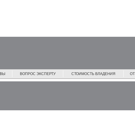
ЙВЫ
ВОПРОС ЭКСПЕРТУ
СТОИМОСТЬ ВЛАДЕНИЯ
О