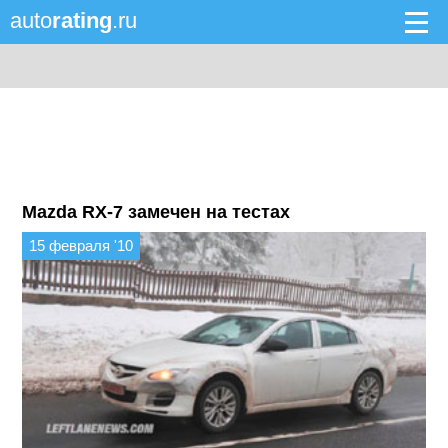
auto
rating
.ru
Mazda RX-7 замечен на тестах
15 февраля '10