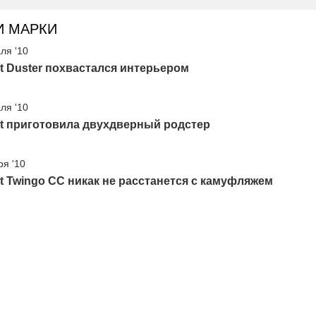
И МАРКИ
ля '10
t Duster похвастался интерьером
ля '10
lt приготовила двухдверный родстер
ря '10
t Twingo CC никак не расстанется с камуфляжем