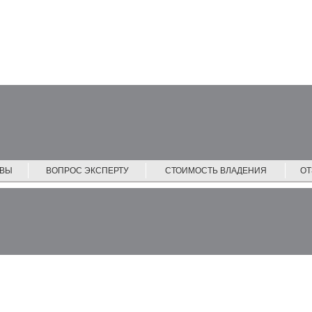
ЙВЫ
ВОПРОС ЭКСПЕРТУ
СТОИМОСТЬ ВЛАДЕНИЯ
О