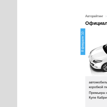
Авторейтинг
Официаль
8 февраля '10
автомобиль
коробкой п
Премьера н
Купе Кабри