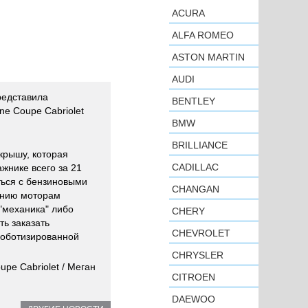
ACURA
ALFA ROMEO
ASTON MARTIN
AUDI
редставила
BENTLEY
 Coupe Cabriolet
BMW
BRILLIANCE
крышу, которая
CADILLAC
ажнике всего за 21
ться с бензиновыми
CHANGAN
панию моторам
"механика" либо
CHERY
ть заказать
CHEVROLET
роботизированной
CHRYSLER
pe Cabriolet / Меган
CITROEN
DAEWOO