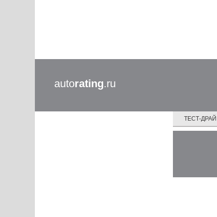
auto
rating
.ru
ТЕСТ-ДРА