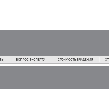
ЙВЫ
ВОПРОС ЭКСПЕРТУ
СТОИМОСТЬ ВЛАДЕНИЯ
О