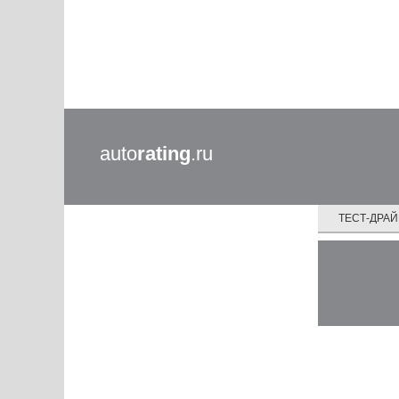
auto
rating
.ru
ТЕСТ-ДРА