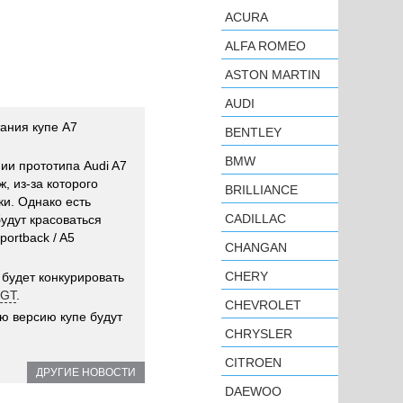
ACURA
ALFA ROMEO
ASTON MARTIN
AUDI
ания купе A7
BENTLEY
BMW
ии прототипа Audi A7
, из-за которого
BRILLIANCE
ки. Однако есть
CADILLAC
удут красоваться
ortback / A5
CHANGAN
CHERY
 будет конкурировать
 GT
.
CHEVROLET
ю версию купе будут
CHRYSLER
CITROEN
ДРУГИЕ НОВОСТИ
DAEWOO