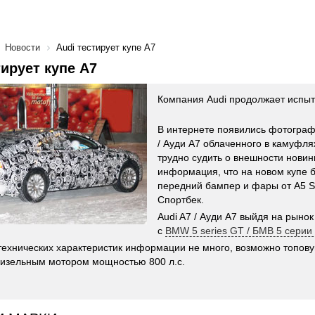
Новости
Audi тестирует купе A7
тирует купе A7
Компания Audi продолжает испыт
В интернете появились фотограф
/ Ауди А7 облаченного в камуфляж
трудно судить о внешности новин
информация, что на новом купе б
передний бампер и фары от A5 Sp
Спортбек.
Audi A7 / Ауди А7 выйдя на рынок
с
BMW 5 series GT / БМВ 5 серии
технических характеристик информации не много, возможно топову
изельным мотором мощностью 800 л.с.