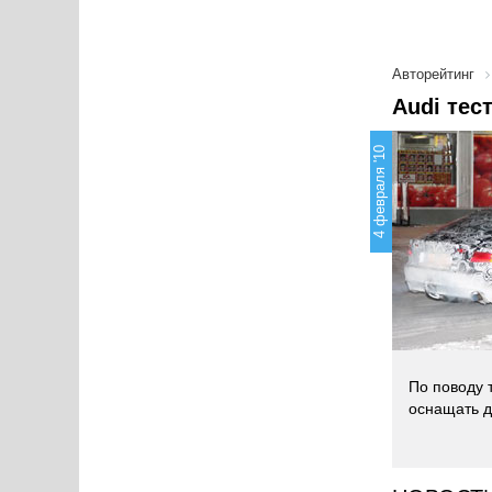
Авторейтинг
Audi тес
4 февраля '10
По поводу 
оснащать д