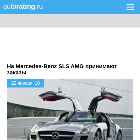
auto
rating
.ru
На Mercedes-Benz SLS AMG принимают
заказы
22 января '10