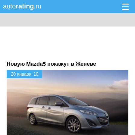
auto
rating
.ru
Новую Mazda5 покажут в Женеве
20 января '10