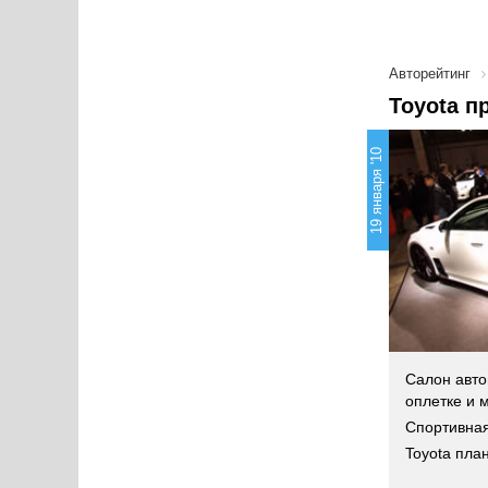
Авторейтинг
Toyota п
19 января '10
Салон авто
оплетке и 
Спортивная
Toyota план