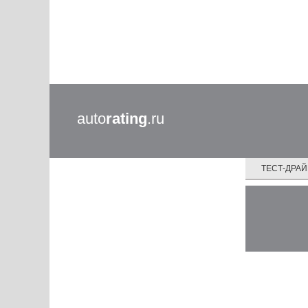
auto
rating
.ru
ТЕСТ-ДРА