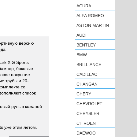
ACURA
ALFA ROMEO
ASTON MARTIN
AUDI
ортивную версию
BENTLEY
ода
BMW
ark X G Sports
BRILLIANCE
бампер, боковые
CADILLAC
новое покрытие
ые трубы и 20-
CHANGAN
комплекте со
дополняют список
CHERY
CHEVROLET
овый руль в кожаной
CHRYSLER
CITROEN
ts уже этим летом.
DAEWOO