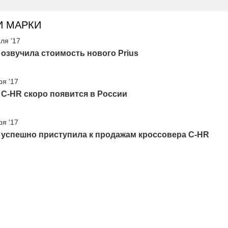
И МАРКИ
ля '17
 озвучила стоимость нового Prius
ря '17
 C-HR скоро появится в России
ря '17
 успешно приступила к продажам кроссовера C-HR