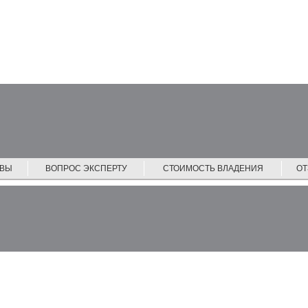
ЙВЫ
ВОПРОС ЭКСПЕРТУ
СТОИМОСТЬ ВЛАДЕНИЯ
О