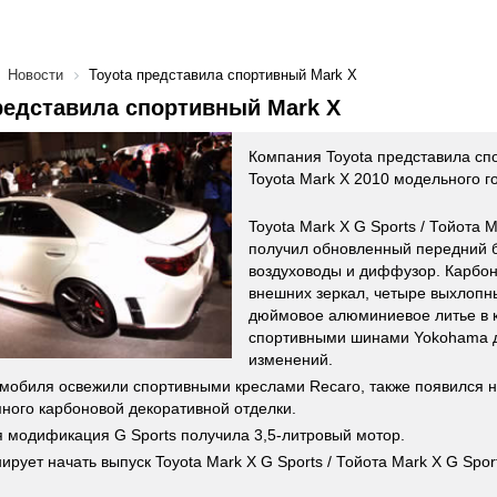
Новости
Toyota представила спортивный Mark X
редставила спортивный Mark X
Компания Toyota представила сп
Toyota Mark X 2010 модельного г
Toyota Mark X G Sports / Тойота M
получил обновленный передний 
воздуховоды и диффузор. Карбо
внешних зеркал, четыре выхлопн
дюймовое алюминиевое литье в 
спортивными шинами Yokohama 
изменений.
мобиля освежили спортивными креслами Recaro, также появился н
много карбоновой декоративной отделки.
 модификация G Sports получила 3,5-литровый мотор.
ирует начать выпуск Toyota Mark X G Sports / Тойота Mark X G Spor