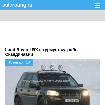
auto
rating
.ru
Land Rover LRX штурмует сугробы
Скандинавии
18 января '10