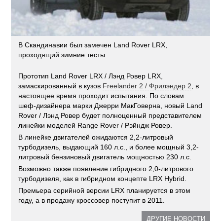
В Скандинавии был замечен Land Rover LRX,
проходящий зимние тесты
Прототип Land Rover LRX / Лэнд Ровер LRX,
замаскированный в кузов
Freelander 2 / Фрилэндер 2
, в
настоящее время проходит испытания. По словам
шеф-дизайнера марки Джерри МакГоверна, новый Land
Rover / Лэнд Ровер будет полноценный представителем
линейки моделей Range Rover / Рэйндж Ровер.
В линейке двигателей ожидаются 2,2-литровый
турбодизель, выдающий 160 л.с., и более мощный 3,2-
литровый бензиновый двигатель мощностью 230 л.с.
Возможно также появление гибридного 2,0-литрового
турбодизеля, как в гибридном концепте LRX Hybrid.
Премьера серийной версии LRX планируется в этом
году, а в продажу кроссовер поступит в 2011.
ДРУГИЕ НОВОСТИ