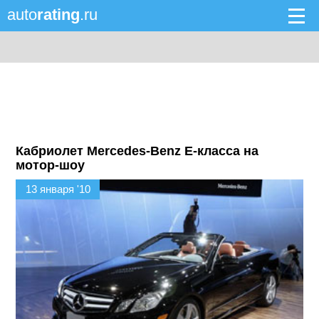
auto
rating
.ru
Кабриолет Mercedes-Benz E-класса на
мотор-шоу
13 января '10