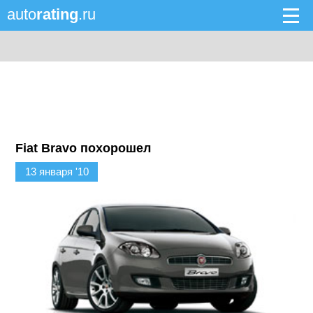
auto
rating
.ru
Fiat Bravo похорошел
13 января '10