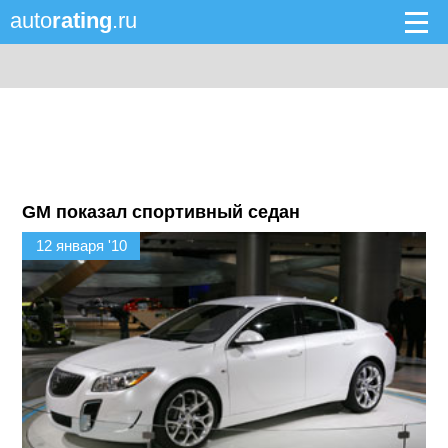
auto
rating
.ru
GM показал спортивный седан
12 января '10