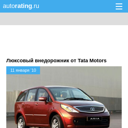
auto
rating
.ru
Люксовый внедорожник от Tata Motors
11 января '10