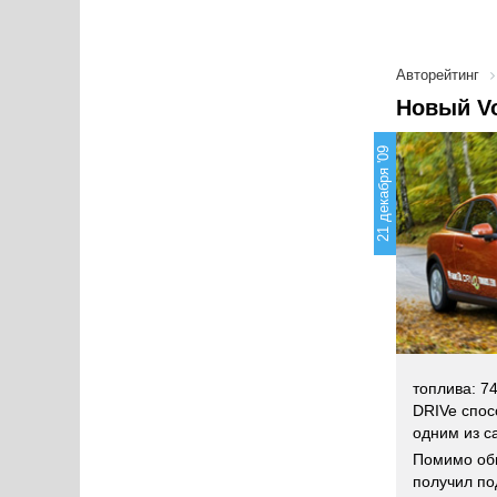
Авторейтинг
Новый Vo
21 декабря '09
топлива: 74
DRIVe спос
одним из с
Помимо общ
получил по