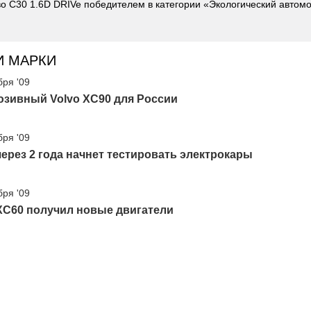
во С30 1.6D DRIVe победителем в категории «Экологический автомо
И МАРКИ
бря '09
юзивный Volvo XC90 для России
бря '09
через 2 года начнет тестировать электрокары
бря '09
XC60 получил новые двигатели