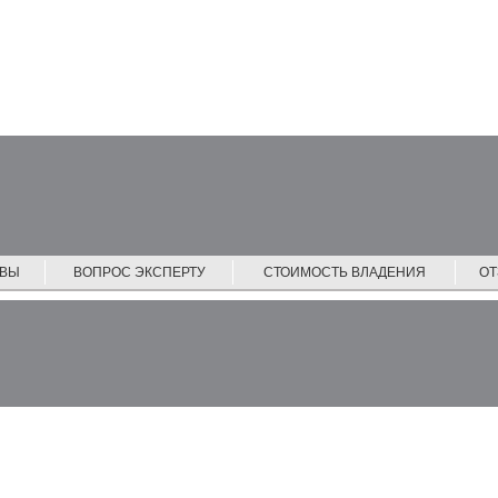
ЙВЫ
ВОПРОС ЭКСПЕРТУ
СТОИМОСТЬ ВЛАДЕНИЯ
О