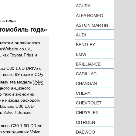
ACURA
ALFA ROMEO
иль года»
ASTON MARTIN
втомобиль года»
AUDI
льтатам онлайнового
BENTLEY
Website.co.uk.,
BMW
 как Toyota Prius и
BRILLIANCE
ьво С30 1.6D DRIVe с
CADILLAC
т всего 99 грамм CO
2
 чему эта модель
Volvo
CHANGAN
ного акцизного
CHERY
о такой экономии,
йне низким расходом
CHEVROLET
/ Вольво С30 1.6D
ль
Volvo / Вольво
CHRYSLER
CITROEN
ольво С30 1.6D DRIVe
о утвердивших Volvo
DAEWOO