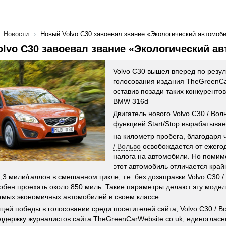
Новости
Новый Volvo C30 завоевал звание «Экологический автомоб
lvo C30 завоевал звание «Экологический а
Volvo C30 вышел вперед по резу
голосования издания TheGreenCar
оставив позади таких конкурентов,
BMW 316d
Двигатель нового Volvo C30 / Вол
функцией Start/Stop вырабатывае
на километр пробега, благодаря
/ Вольво
освобождается от ежегод
налога на автомобили. Но помим
этот автомобиль отличается кра
,3 мили/галлон в смешанном цикле, т.е. без дозаправки Volvo C30 
обен проехать около 850 миль. Такие параметры делают эту моде
амых экономичных автомобилей в своем классе.
ей победы в голосовании среди посетителей сайта, Volvo C30 / В
ддержку журналистов сайта TheGreenCarWebsite.co.uk, единогласн