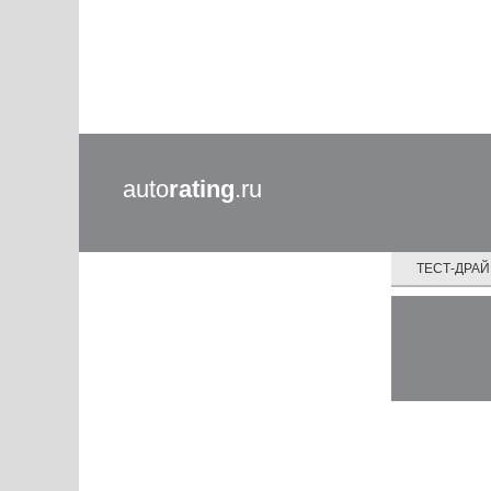
auto
rating
.ru
ТЕСТ-ДРА