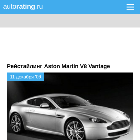
auto
rating
.ru
Рейстайлинг Aston Martin V8 Vantage
11 декабря '09