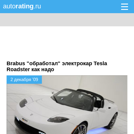
auto
rating
.ru
Brabus "обработал" электрокар Tesla
Roadster как надо
2 декабря '09