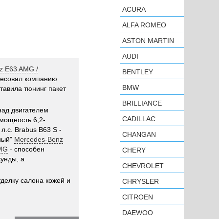
ACURA
ALFA ROMEO
ASTON MARTIN
AUDI
z E63 AMG /
BENTLEY
есовал компанию
BMW
ставила тюнинг пакет
BRILLIANCE
над двигателем
CADILLAC
 мощность 6,2-
л.с. Brabus B63 S -
CHANGAN
ный"
Mercedes-Benz
AMG
- способен
CHERY
кунды, а
CHEVROLET
делку салона кожей и
CHRYSLER
CITROEN
DAEWOO