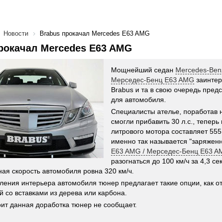
Новости
Brabus прокачал Mercedes E63 AMG
рокачал Mercedes E63 AMG
Мощнейший седан
Mercedes-Ben
Мерседес-Бенц E63 AMG
заинтер
Brabus и та в свою очередь пред
для автомобиля.
Специалисты ателье, поработав 
смогли прибавить 30 л.с., теперь
литрового мотора составляет 555 
именно так называется "заряжен
E63 AMG / Мерседес-Бенц E63 
разогнаться до 100 км/ч за 4,3 се
ая скорость автомобиля ровна 320 км/ч.
ения интерьера автомобиля тюнер предлагает такие опции, как от
й со вставками из дерева или карбона.
оит данная доработка тюнер не сообщает.