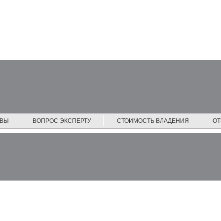
ЙВЫ
ВОПРОС ЭКСПЕРТУ
СТОИМОСТЬ ВЛАДЕНИЯ
О