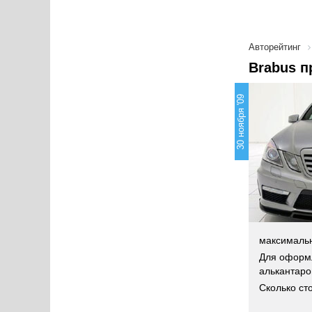
Авторейтинг
Brabus п
30 ноября '09
максимальн
Для оформл
алькантаро
Сколько ст