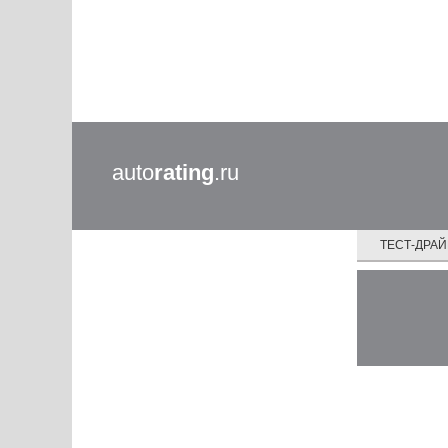
auto
rating
.ru
ТЕСТ-ДРА