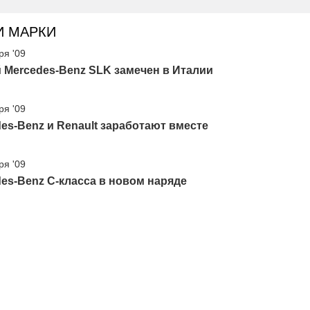
И МАРКИ
ря '09
 Mercedes-Benz SLK замечен в Италии
ря '09
es-Benz и Renault заработают вместе
ря '09
es-Benz C-класса в новом наряде