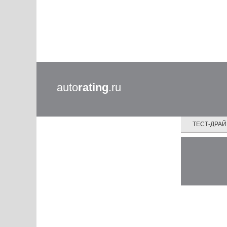
auto
rating
.ru
ТЕСТ-ДРА