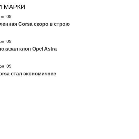
И МАРКИ
ря '09
енная Corsa скоро в строю
ря '09
показал клон Opel Astra
ря '09
orsa стал экономичнее