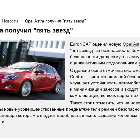
Новости
Opel Astra получил "пять звезд"
ra получил "пять звезд"
EuroNCAP оценил новую
Opel Ast
"пять звезд" за безопасность. Ко
безопасности дала самую высоку
оценку активным подголовникам
Отдельно была отмечена система El
Control – система активной безоп
улучшает устойчивость автомоби
и минимизации заносов и входит
комплектацию во всех вариантах
Также стоит отметить, что на нов
ы новые усовершенствованные преднатяжители ремней безопаснос
лагодаря которым отпадает надобность в использовании коленных
ти.