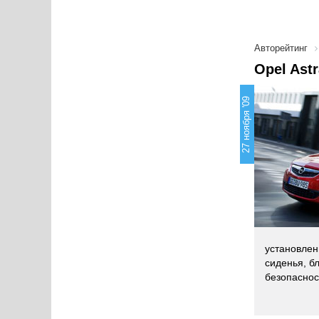
Авторейтинг
Opel Ast
27 ноября '09
установлен
сиденья, б
безопаснос