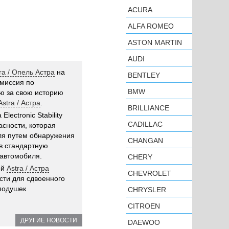
ACURA
ALFA ROMEO
ASTON MARTIN
AUDI
ra / Опель Астра
на
BENTLEY
ммиссия по
BMW
ю за свою историю
Astra / Астра
.
BRILLIANCE
ectronic Stability
CADILLAC
асности, которая
ля путем обнаружения
CHANGAN
 в стандартную
 автомобиля.
CHERY
ой
Astra / Астра
CHEVROLET
ти для сдвоенного
 подушек
CHRYSLER
CITROEN
ДРУГИЕ НОВОСТИ
DAEWOO