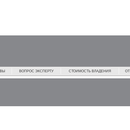
ЙВЫ
ВОПРОС ЭКСПЕРТУ
СТОИМОСТЬ ВЛАДЕНИЯ
О