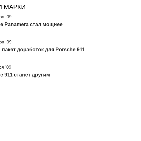
И МАРКИ
ря '09
he Panamera стал мощнее
ря '09
пакет доработок для Porsche 911
ря '09
e 911 станет другим