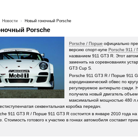
Новости
Новый гоночный Porsche
оночный Porsche
Porsche / Порше
официально пре
версию спорт-купе
Porsche 911 /
названием 911 GT3 R. Этот авто
заменить на соревнованиях уста
GT3 Cup S.
Porsche 911 GT3 R / Порше 911 
аэродинамический обвес по кругу
регулируемое антикрыло сзади. 
получила новый двигатель объем
максимальной мощностью 480 л.с
естиступенчатая секвентальная коробка передач.
che 911 GT3 R / Порше 911 GT3 R состоится в январе 2010 года на
. Стоимость готового к участию в гонках автомобиля составит при