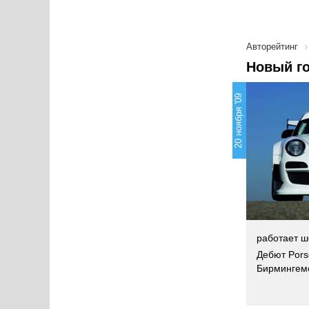
Авторейтинг
Новый г
20 ноября '09
работает ш
Дебют Pors
Бирмингеме