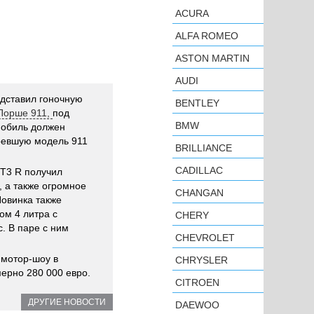
ACURA
ALFA ROMEO
ASTON MARTIN
AUDI
дставил гоночную
BENTLEY
 Порше 911,
под
BMW
мобиль должен
ревшую модель 911
BRILLIANCE
CADILLAC
GT3 R получил
, а также огромное
CHANGAN
Новинка также
ом 4 литра с
CHERY
. В паре с ним
CHEVROLET
 мотор-шоу в
CHRYSLER
мерно 280 000 евро.
CITROEN
ДРУГИЕ НОВОСТИ
DAEWOO