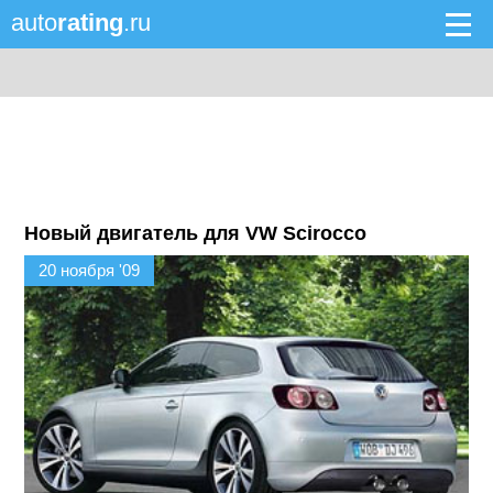
auto
rating
.ru
Новый двигатель для VW Scirocco
20 ноября '09