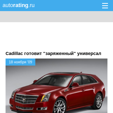
auto
rating
.ru
Cadillac готовит "заряженный" универсал
18 ноября '09