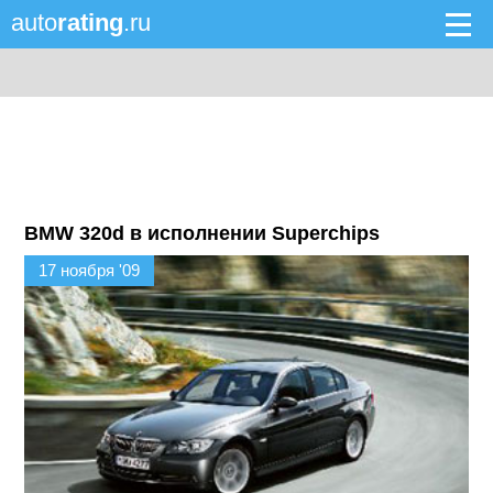
auto
rating
.ru
BMW 320d в исполнении Superchips
17 ноября '09