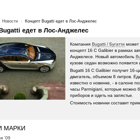
Новости
Концепт Bugatti едет в Лос-Анджелес
Bugatti едет в Лос-Анджелес
Компания
Bugatti / Бугатти
может 
концепт 16 C Galibier в рамках ав
Анджелесе. Новый автомобиль
Bu
кузове седан возможно появится и
Bugatti 16 C Galibier получит 16
двигатель, объемом 8 литров. Ед
известно о новинке, - в салоне п
часы Parmigiani, которые можно б
приборов и одеть на запястье.
Стоимость новинки составит прим
И МАРКИ
я '09