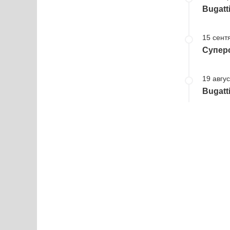
Bugatt
15 сент
Суперс
19 авгус
Bugatt