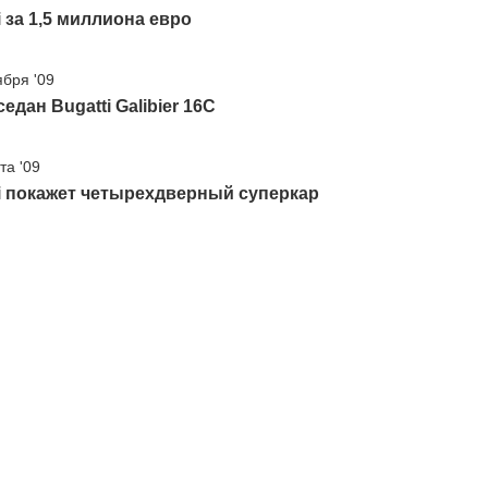
i за 1,5 миллиона евро
ября '09
едан Bugatti Galibier 16C
та '09
i покажет четырехдверный суперкар