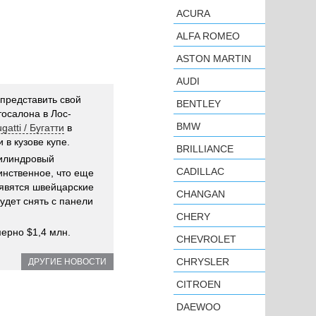
ACURA
ALFA ROMEO
ASTON MARTIN
AUDI
представить свой
BENTLEY
тосалона в Лос-
BMW
gatti / Бугатти
в
 в кузове купе.
BRILLIANCE
-цилиндровый
CADILLAC
инственное, что еще
оявятся швейцарские
CHANGAN
удет снять с панели
CHERY
ерно $1,4 млн.
CHEVROLET
CHRYSLER
ДРУГИЕ НОВОСТИ
CITROEN
DAEWOO