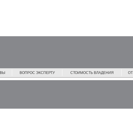
ЙВЫ
ВОПРОС ЭКСПЕРТУ
СТОИМОСТЬ ВЛАДЕНИЯ
О