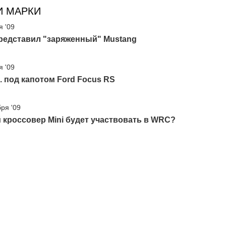
И МАРКИ
я '09
представил "заряженный" Mustang
я '09
с. под капотом Ford Focus RS
бря '09
кроссовер Mini будет участвовать в WRC?