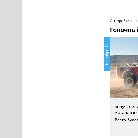
Авторейтинг
Гоночный
5 ноября '09
получил ка
металличес
Всего буде