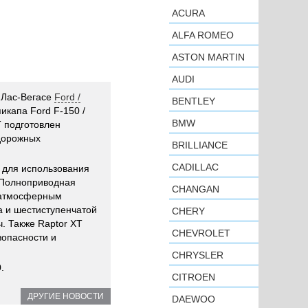
ACURA
ALFA ROMEO
ASTON MARTIN
AUDI
 Лас-Вегасе
Ford /
BENTLEY
капа Ford F-150 /
BMW
T подготовлен
дорожных
BRILLIANCE
CADILLAC
 для использования
 Полноприводная
CHANGAN
 атмосферным
а и шестиступенчатой
CHERY
. Также Raptor XT
CHEVROLET
зопасности и
CHRYSLER
.
CITROEN
ДРУГИЕ НОВОСТИ
DAEWOO