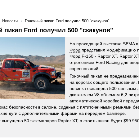
Новости
Гоночный пикап Ford получил 500 "скакунов"
 пикап Ford получил 500 "скакунов"
На проходящей выставке SEMA в
Форд
представил модификацию пи
Форд F-150 - Raptor XT. Raptor X
отделением Ford Racing для вне
соревнований.
Гоночный пикап не предназначен
на дорогах общего пользования.
новинка оснащена 500-сильным
двигателем V8 объемом 6,2 литр
автоматической коробкой передач
ркас безопасности в салоне, сиденья с пятиточечными ремнями бе
кие дуги с дополнительными фарами на переднем бампере.
т выпущено 50 экземпляров Raptor XT, а стоить пикап будет $99 950