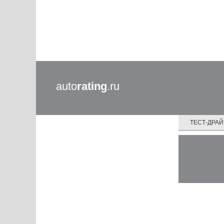
auto
rating
.ru
ТЕСТ-ДРА