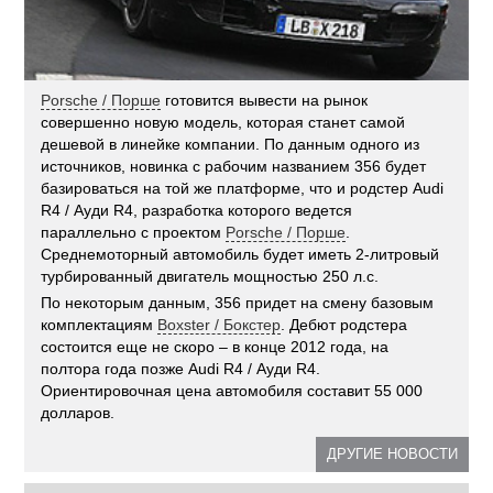
Porsche / Порше
готовится вывести на рынок
совершенно новую модель, которая станет самой
дешевой в линейке компании. По данным одного из
источников, новинка с рабочим названием 356 будет
базироваться на той же платформе, что и родстер Audi
R4 / Ауди R4, разработка которого ведется
параллельно с проектом
Porsche / Порше
.
Среднемоторный автомобиль будет иметь 2-литровый
турбированный двигатель мощностью 250 л.с.
По некоторым данным, 356 придет на смену базовым
комплектациям
Boxster / Бокстер
. Дебют родстера
состоится еще не скоро – в конце 2012 года, на
полтора года позже Audi R4 / Ауди R4.
Ориентировочная цена автомобиля составит 55 000
долларов.
ДРУГИЕ НОВОСТИ