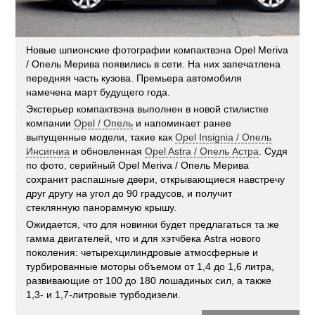
Новые шпионские фотографии компактвэна Opel Meriva
/ Опель Мерива появились в сети. На них запечатлена
передняя часть кузова. Премьера автомобиля
намечена март будущего года.
Экстерьер компактвэна выполнен в новой стилистке
компании
Opel / Опель
и напоминает ранее
выпущенные модели, такие как
Opel Insignia / Опель
Инсигниа
и обновленная
Opel Astra / Опель Астра
. Судя
по фото, серийный Opel Meriva / Опель Мерива
сохранит распашные двери, открывающиеся навстречу
друг другу на угол до 90 градусов, и получит
стеклянную панорамную крышу.
Ожидается, что для новинки будет предлагаться та же
гамма двигателей, что и для хэтчбека Astra нового
поколения: четырехцилиндровые атмосферные и
турбированные моторы объемом от 1,4 до 1,6 литра,
развивающие от 100 до 180 лошадиных сил, а также
1,3- и 1,7-литровые турбодизели.