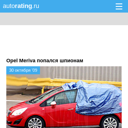
auto
rating
.ru
Opel Meriva попался шпионам
30 октября '09