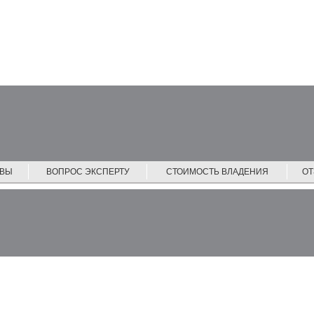
ЙВЫ
ВОПРОС ЭКСПЕРТУ
СТОИМОСТЬ ВЛАДЕНИЯ
О