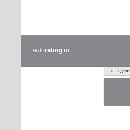
auto
rating
.ru
ТЕСТ-ДРА