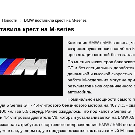
Новости
BMW поставила крест на M-series
авила крест на M-series
Компания
BMW / БМВ
заявила, чт
«заряженную» версию хэтчбека 5
презентация которой была заплан
По мнению инженеров баварского
GT и без специальных доработок
динамикой и высокой скоростью. 
работу М-отделения могут не пр
результатов из-за ограниченного 
автомобиль.
Номинальной мощности самого п
ля 5 Series GT - 4,4-литрового бензинового мотора на 407 л.с. - хв
100 км/ч за 5,5 секунд. Ранее ожидалось, что под капот 5 Series G
й 4,4-литровый двигатель V8, который устанавливается на BMW X5
яженная атрибутика спортивного подразделения
BMW / БМВ
не ост
уже в следующем году в продаже окажется так называемый М-пакет