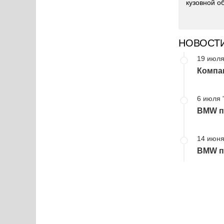
кузовной о
НОВОСТ
19 июля
Компа
6 июля 
BMW пр
14 июня
BMW пр