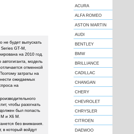
ACURA
ALFA ROMEO
ASTON MARTIN
AUDI
о не будет выпускать
BENTLEY
 Series GT-М,
BMW
ирована на 2010 год.
 автогиганта, модель
BRILLIANCE
 отличается отменной
CADILLAC
Поэтому затраты на
инести ожидаемых
CHANGAN
спроса на
CHERY
роизводительного
CHEVROLET
атит, чтобы разогнать
T должен был попасть
CHRYSLER
 M и X6 M.
CITROEN
анется без внимания.
, в который войдут
DAEWOO