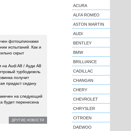
ACURA
ALFA ROMEO
ASTON MARTIN
AUDI
мечен фотошпионами
BENTLEY
нии испытаний. Как и
BMW
сильно скрыт
BRILLIANCE
на Audi A8 / Ауди А8
CADILLAC
литровый турбодизель
овинка получит
CHANGAN
ая придаст седану
CHERY
 намечен на следующий
CHEVROLET
она будет перенесена
CHRYSLER
CITROEN
ДРУГИЕ НОВОСТИ
DAEWOO