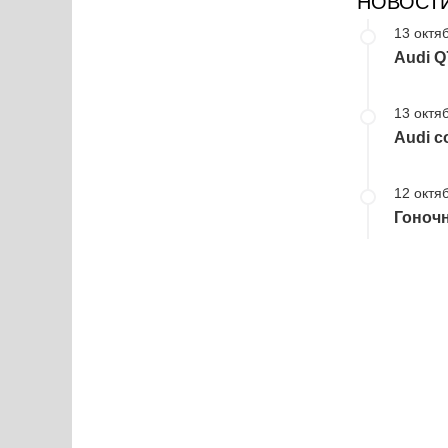
НОВОСТ
13 октя
Audi Q
13 октя
Audi с
12 октя
Гоночн