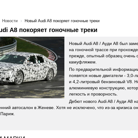
Новости
Новый Audi A8 покоряет гоночные треки
di A8 покоряет гоночные треки
Новый Audi A8 / Ауди А8 был за
на гоночной трассе при прохожде
прежде, опытный образец очень 
камуфляжем.
По предварительной информации 
появятся новые двигатели - 3,0-
и 4,2-литровый бензиновый V8. Н
алюминиевую конструкцию, котор
легкость и проворность.
Дебют нового Audi A8 / Ауди А8
сенний автосалон в Женеве. Хотя не исключено, что из-за кризиса 
 Париж.