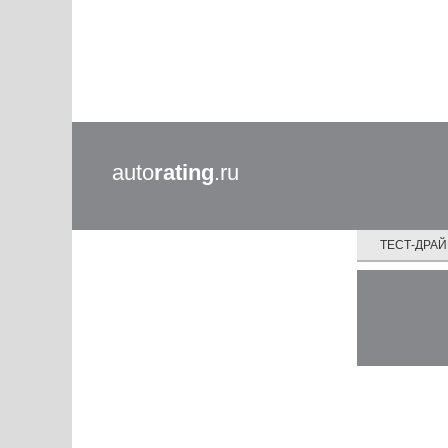
auto
rating
.ru
ТЕСТ-ДРА