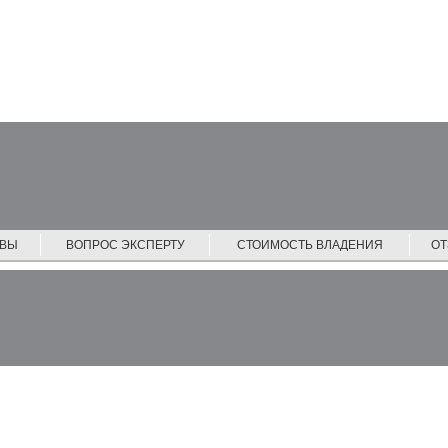
ЙВЫ
ВОПРОС ЭКСПЕРТУ
СТОИМОСТЬ ВЛАДЕНИЯ
О