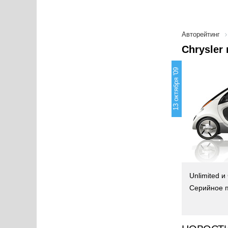
Авторейтинг
Chrysler
13 октября '09
Unlimited и
Серийное п