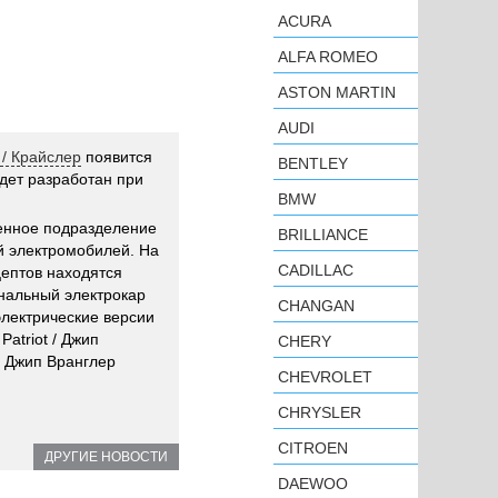
ACURA
ALFA ROMEO
ASTON MARTIN
AUDI
 / Крайслер
появится
BENTLEY
дет разработан при
BMW
енное подразделение
BRILLIANCE
й электромобилей. На
CADILLAC
цептов находятся
нальный электрокар
CHANGAN
и электрические версии
atriot / Джип
CHERY
 / Джип Вранглер
CHEVROLET
CHRYSLER
CITROEN
ДРУГИЕ НОВОСТИ
DAEWOO