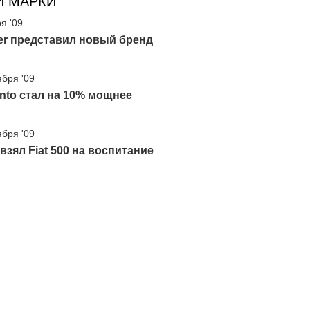
И МАРКИ
я '09
er представил новый бренд
ября '09
unto стал на 10% мощнее
ября '09
i взял Fiat 500 на воспитание