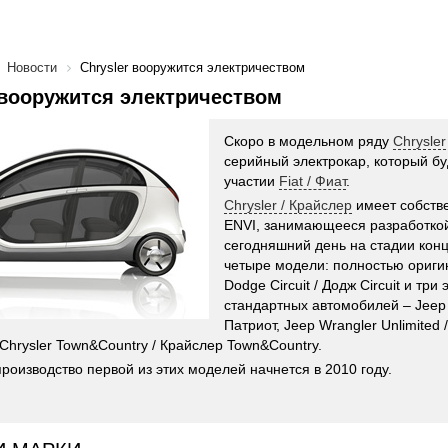
Новости
Chrysler вооружится электричеством
 вооружится электричеством
Скоро в модельном ряду
Chrysler
серийный электрокар, который бу
участии
Fiat / Фиат
.
Chrysler / Крайслер
имеет собств
ENVI, занимающееся разработко
сегодняшний день на стадии кон
четыре модели: полностью ориги
Dodge Circuit / Додж Circuit и тр
стандартных автомобилей – Jeep P
Патриот, Jeep Wrangler Unlimited
 Chrysler Town&Country / Крайслер Town&Country.
роизводство первой из этих моделей начнется в 2010 году.