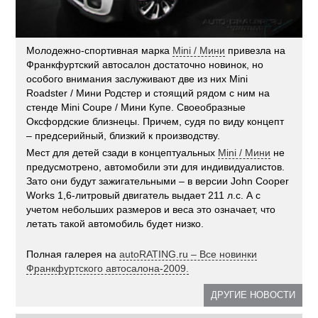
Молодежно-спортивная марка
Mini / Мини
привезла на
Франкфуртский автосалон достаточно новинок, но
особого внимания заслуживают две из них Mini
Roadster / Мини Родстер и стоящий рядом с ним на
стенде Mini Coupe / Мини Купе. Своеобразные
Оксфордские близнецы. Причем, судя по виду концепт
– предсерийный, близкий к производству.
Мест для детей сзади в концептуальных
Mini / Мини
не
предусмотрено, автомобили эти для индивидуалистов.
Зато они будут зажигательными – в версии John Cooper
Works 1,6-литровый двигатель выдает 211 л.с. А с
учетом небольших размеров и веса это означает, что
летать такой автомобиль будет низко.
Полная галерея на
autoRATING.ru – Все новинки
Франкфуртского автосалона-2009.
ДРУГИЕ НОВОСТИ