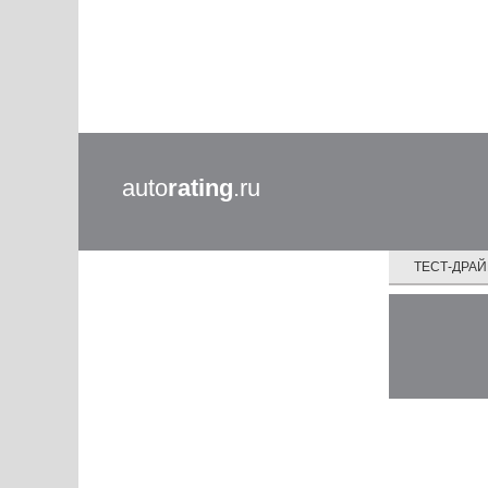
auto
rating
.ru
ТЕСТ-ДРА