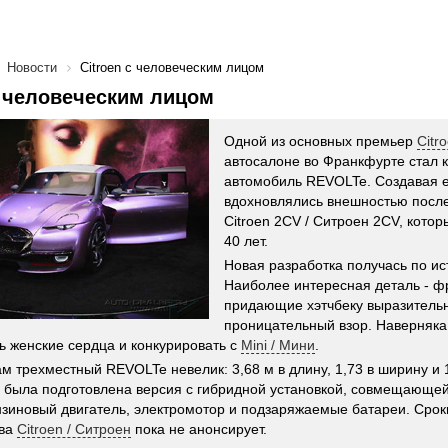
Новости
Citroen с человеческим лицом
с человеческим лицом
Одной из основных премьер
Citr
автосалоне во Франкфурте стал 
автомобиль REVOLTe. Создавая е
вдохновлялись внешностью после
Citroen 2CV / Ситроен 2CV, кото
40 лет.
Новая разработка получась по ис
Наиболее интересная деталь - 
придающие хэтчбеку выразитель
проницательный взор. Наверняка 
ь женские сердца и конкурировать с
Mini / Мини
.
м трехместный REVOLTe невелик: 3,68 м в длину, 1,73 в ширину и 1
 была подготовлена версия с гибридной установкой, совмещающе
зиновый двигатель, электромотор и подзаряжаемые батареи. Срок
тва
Citroen / Ситроен
пока не анонсирует.