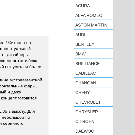
ACURA
ALFA ROMEO
ASTON MARTIN
AUDI
oen / Ситроен
на
BENTLEY
концептуальный
BMW
го, дизайнеры
военного хэтчбека
BRILLIANCE
рый выпускался более
CADILLAC
тине экстравагантной.
CHANGAN
фронтальные фары,
ный и даже
CHERY
концепт готовится
CHEVROLET
,35 в высоту. Для
CHRYSLER
й небольшой по
CITROEN
и серийного
DAEWOO