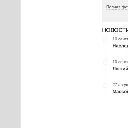
Полная фот
НОВОСТ
10 сент
Наслед
10 сент
Легкий
27 авгус
Массо