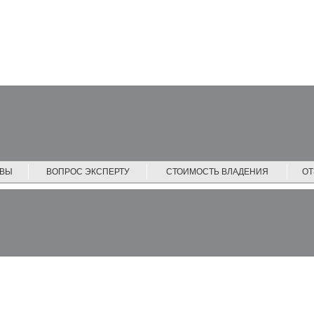
ЙВЫ
ВОПРОС ЭКСПЕРТУ
СТОИМОСТЬ ВЛАДЕНИЯ
О