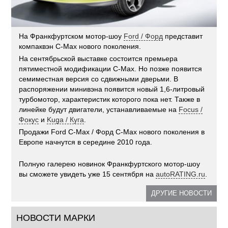
На Франкфуртском мотор-шоу
Ford / Форд
представит
компаквэн C-Max нового поколения.
На сентябрьской выставке состоится премьера
пятиместной модификации C-Max. Но позже появится
семиместная версия со сдвижными дверьми. В
распоряжении минивэна появится новый 1,6-литровый
турбомотор, характеристик которого пока нет. Также в
линейке будут двигатели, устанавливаемые на
Focus /
Фокус
и
Kuga / Куга
.
Продажи Ford C-Max / Форд C-Max нового поколения в
Европе начнутся в середине 2010 года.
Полную галерею новинок Франкфуртского мотор-шоу
вы сможете увидеть уже 15 сентября на
autoRATING.ru
.
ДРУГИЕ НОВОСТИ
НОВОСТИ МАРКИ