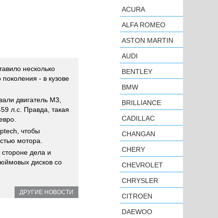
ACURA
ALFA ROMEO
ASTON MARTIN
AUDI
ставило несколько
BENTLEY
поколения - в кузове
BMW
вали двигатель M3,
BRILLIANCE
59 л.с. Правда, такая
CADILLAC
евро.
ptech, чтобы
CHANGAN
стью мотора.
CHERY
 стороне дела и
дюймовых дисков со
CHEVROLET
CHRYSLER
ДРУГИЕ НОВОСТИ
CITROEN
DAEWOO