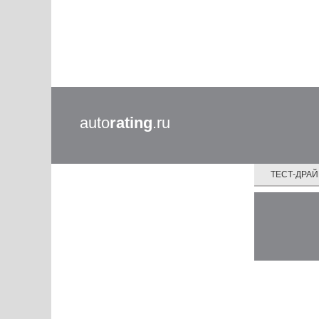
auto
rating
.ru
ТЕСТ-ДРА