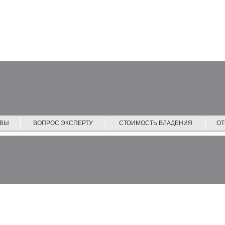
ЙВЫ
ВОПРОС ЭКСПЕРТУ
СТОИМОСТЬ ВЛАДЕНИЯ
О