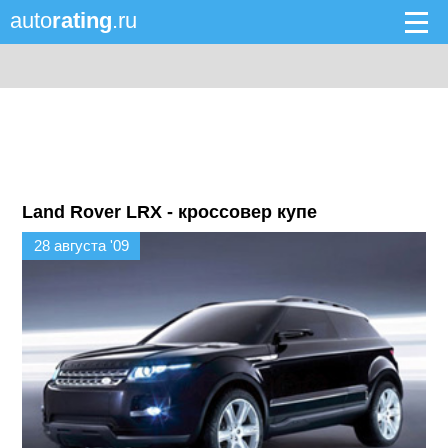
auto
rating
.ru
Land Rover LRX - кроссовер купе
28 августа '09