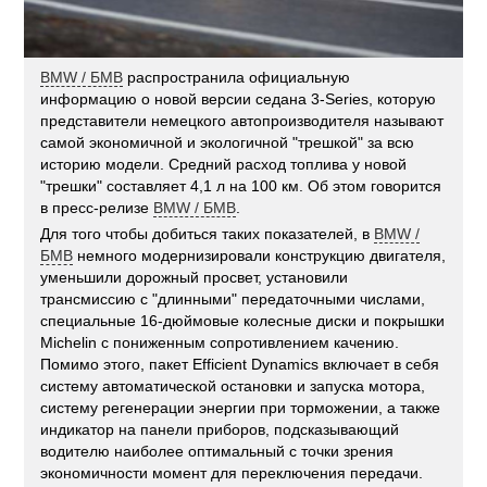
BMW / БМВ
распространила официальную
информацию о новой версии седана 3-Series, которую
представители немецкого автопроизводителя называют
самой экономичной и экологичной "трешкой" за всю
историю модели. Средний расход топлива у новой
"трешки" составляет 4,1 л на 100 км. Об этом говорится
в пресс-релизе
BMW / БМВ
.
Для того чтобы добиться таких показателей, в
BMW /
БМВ
немного модернизировали конструкцию двигателя,
уменьшили дорожный просвет, установили
трансмиссию с "длинными" передаточными числами,
специальные 16-дюймовые колесные диски и покрышки
Michelin с пониженным сопротивлением качению.
Помимо этого, пакет Efficient Dynamics включает в себя
систему автоматической остановки и запуска мотора,
систему регенерации энергии при торможении, а также
индикатор на панели приборов, подсказывающий
водителю наиболее оптимальный с точки зрения
экономичности момент для переключения передачи.