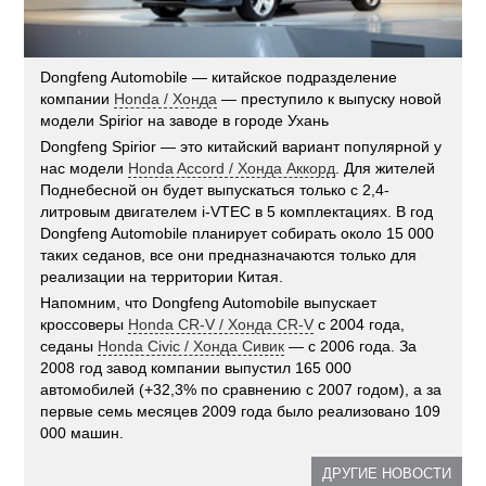
Dongfeng Automobile — китайское подразделение
компании
Honda / Хонда
— преступило к выпуску новой
модели Spirior на заводе в городе Ухань
Dongfeng Spirior — это китайский вариант популярной у
нас модели
Honda Accord / Хонда Аккорд
. Для жителей
Поднебесной он будет выпускаться только с 2,4-
литровым двигателем i-VTEC в 5 комплектациях. В год
Dongfeng Automobile планирует собирать около 15 000
таких седанов, все они предназначаются только для
реализации на территории Китая.
Напомним, что Dongfeng Automobile выпускает
кроссоверы
Honda CR-V / Хонда CR-V
с 2004 года,
седаны
Honda Civic / Хонда Сивик
— с 2006 года. За
2008 год завод компании выпустил 165 000
автомобилей (+32,3% по сравнению с 2007 годом), а за
первые семь месяцев 2009 года было реализовано 109
000 машин.
ДРУГИЕ НОВОСТИ