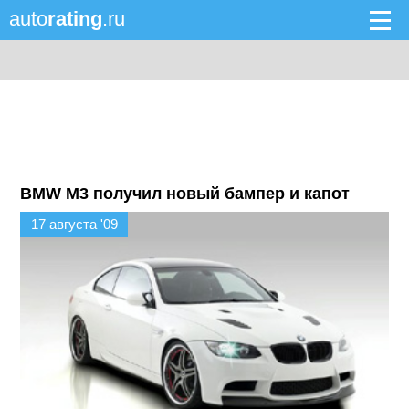
auto
rating
.ru
BMW M3 получил новый бампер и капот
17 августа '09