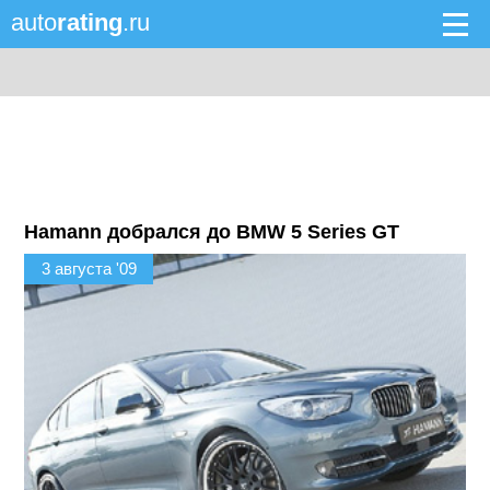
auto
rating
.ru
Hamann добрался до BMW 5 Series GT
3 августа '09