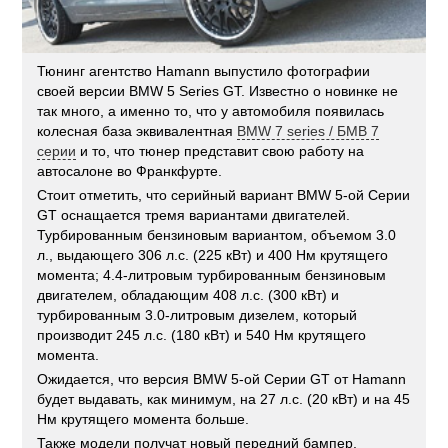
Тюнинг агентство Hamann выпустило фотографии
своей версии BMW 5 Series GT. Известно о новинке не
так много, а именно то, что у автомобиля появилась
колесная база эквивалентная
BMW 7 series / БМВ 7
серии
и то, что тюнер представит свою работу на
автосалоне во Франкфурте.
Стоит отметить, что серийный вариант BMW 5-ой Серии
GT оснащается тремя вариантами двигателей.
Турбированным бензиновым вариантом, объемом 3.0
л., выдающего 306 л.с. (225 кВт) и 400 Нм крутящего
момента; 4.4-литровым турбированным бензиновым
двигателем, обладающим 408 л.с. (300 кВт) и
турбированным 3.0-литровым дизелем, который
производит 245 л.с. (180 кВт) и 540 Нм крутящего
момента.
Ожидается, что версия BMW 5-ой Серии GT от Hamann
будет выдавать, как минимум, на 27 л.с. (20 кВт) и на 45
Нм крутящего момента больше.
Также модели получат новый передний бампер,