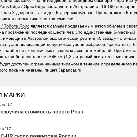
ующий шильдик – на пятой двери. В переднем бампере – противо
Yaris Edge / Ярис Edge составляет в Австралии от 16 190 долларов
ак для 3-дверных. Так и для 5-дверных кузовов. Предлагаются 5-ст
енчатая автоматическая трансмиссия.
s / Тойота Ярис
является самым продаваемым автомобилем в своем
на протяжении последних шести лет. Это единственный 5-местный
, имеющий в Австралии экологический рейтинг «5 звезд» - станда
тва, устанавливающий допустимые урони выбросов. Кроме того,
To
из наиболее экономичных в своем классе автомобилей. При емкост
ость пробега составляет 646 км (1,3-литровый двигатель, механиче
 будет доступен ограниченным тиражом в течение определенного п
рого пока не названы, пишет Japancar.ru.
И МАРКИ
ля '17
 озвучила стоимость нового Prius
ря '17
 C-HR скоро появится в России