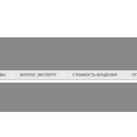
ЙВЫ
ВОПРОС ЭКСПЕРТУ
СТОИМОСТЬ ВЛАДЕНИЯ
О