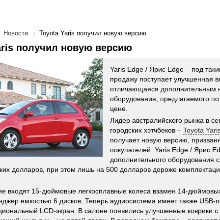
Новости
Toyota Yaris получил новую версию
aris получил новую версию
Yaris Edge / Ярис Edge – под так
продажу поступает улучшенная в
отличающаяся дополнительным 
оборудования, предлагаемого по
цене.
Лидер австралийского рынка в с
городских хэтчбеков –
Toyota Yari
получает новую версию, призван
покупателей. Yaris Edge / Ярис E
дополнительного оборудования с
ких долларов, при этом лишь на 500 долларов дороже комплектаци
е входят 15-дюймовые легкосплавные колеса взамен 14-дюймовы
нджер емкостью 6 дисков. Теперь аудиосистема имеет также USB-пор
иональный LCD-экран. В салоне появились улучшенные коврики с 