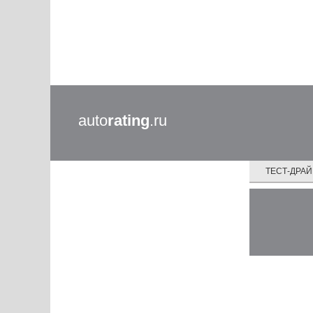
auto
rating
.ru
ТЕСТ-ДРА