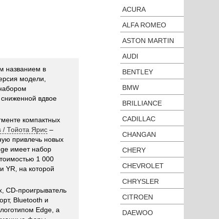
ACURA
ALFA ROMEO
ASTON MARTIN
AUDI
им названием в
BENTLEY
ерсия модели,
BMW
набором
 сниженной вдвое
BRILLIANCE
CADILLAC
егменте компактных
s / Тойота Ярис
–
CHANGAN
ную привлечь новых
dge имеет набор
CHERY
тоимостью 1 000
CHEVROLET
и YR, на которой
CHRYSLER
х, CD-проигрыватель
CITROEN
т, Bluetooth и
логотипом Edge, а
DAEWOO