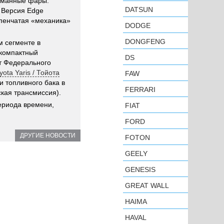
туманные фары.
DATSUN
. Версия Edge
упенчатая «механика»
DODGE
DONGFENG
 сегменте в
 компактный
DS
рт Федерального
yota Yaris / Тойота
FAW
и топливного бака в
FERRARI
ская трансмиссия).
ериода времени,
FIAT
FORD
ДРУГИЕ НОВОСТИ
FOTON
GEELY
GENESIS
GREAT WALL
HAIMA
HAVAL