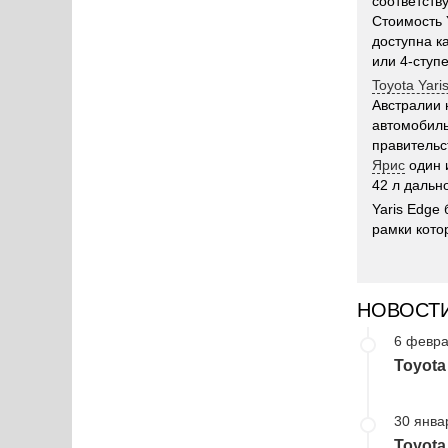
соответств
Стоимость 
доступна к
или 4-ступ
Toyota Yari
Австралии 
автомобиль
правительс
Ярис
один 
42 л дальн
Yaris Edge
рамки кото
НОВОСТ
6 февра
Toyota
30 янва
Toyota