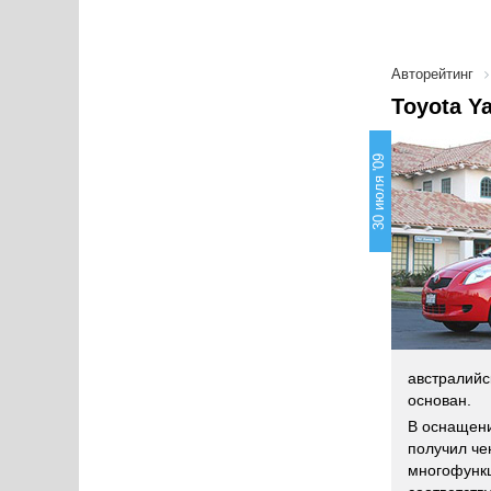
Авторейтинг
Toyota Y
30 июля '09
австралийс
основан.
В оснащени
получил че
многофункц