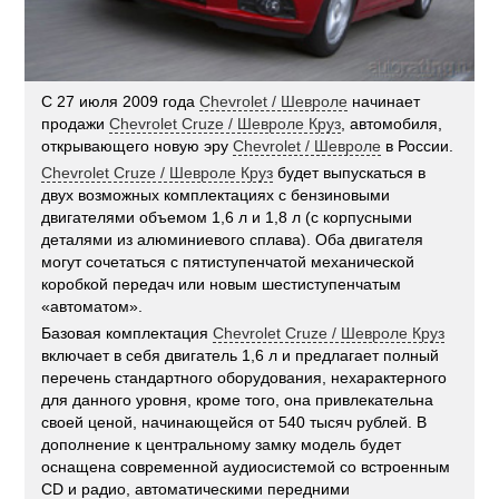
С 27 июля 2009 года
Chevrolet / Шевроле
начинает
продажи
Chevrolet Cruze / Шевроле Круз
, автомобиля,
открывающего новую эру
Chevrolet / Шевроле
в России.
Chevrolet Cruze / Шевроле Круз
будет выпускаться в
двух возможных комплектациях с бензиновыми
двигателями объемом 1,6 л и 1,8 л (с корпусными
деталями из алюминиевого сплава). Оба двигателя
могут сочетаться с пятиступенчатой механической
коробкой передач или новым шестиступенчатым
«автоматом».
Базовая комплектация
Chevrolet Cruze / Шевроле Круз
включает в себя двигатель 1,6 л и предлагает полный
перечень стандартного оборудования, нехарактерного
для данного уровня, кроме того, она привлекательна
своей ценой, начинающейся от 540 тысяч рублей. В
дополнение к центральному замку модель будет
оснащена современной аудиосистемой со встроенным
CD и радио, автоматическими передними