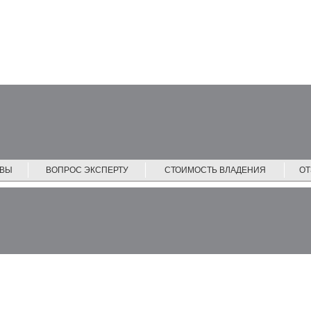
ЙВЫ
ВОПРОС ЭКСПЕРТУ
СТОИМОСТЬ ВЛАДЕНИЯ
О