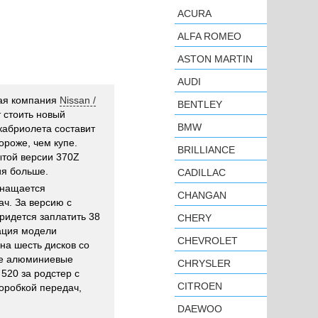
ACURA
ALFA ROMEO
ASTON MARTIN
AUDI
ая компания
Nissan /
BENTLEY
т стоить новый
BMW
кабриолета составит
ороже, чем купе.
BRILLIANCE
ытой версии 370Z
ия больше.
CADILLAC
снащается
CHANGAN
ч. За версию с
ридется заплатить 38
CHERY
ация модели
CHEVROLET
на шесть дисков со
же алюминиевые
CHRYSLER
 520 за родстер с
CITROEN
коробкой передач,
DAEWOO