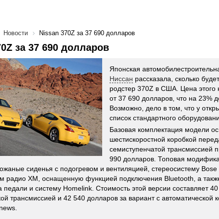
Новости
Nissan 370Z за 37 690 долларов
70Z за 37 690 долларов
Японская автомобилестроительн
Ниссан
рассказала, сколько буде
родстер 370Z в США. Цена этого 
от 37 690 долларов, что на 23% д
Возможно, дело в том, что у откр
список стандартного оборудован
Базовая комплектация модели о
шестискоростной коробкой переда
семиступенчатой трансмиссией п
990 долларов. Топовая модифик
кожаные сиденья с подогревом и вентиляцией, стереосистему Bose 
м радио XM, оснащенную функцией подключения Bluetooth, а так
а педали и систему Homelink. Стоимость этой версии составляет 40
ой трансмиссией и 42 540 долларов за вариант с автоматической 
news.