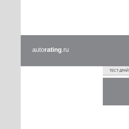
auto
rating
.ru
ТЕСТ-ДРА