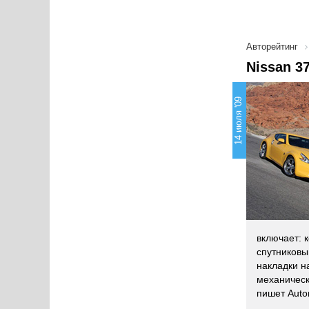
Авторейтинг
Nissan 3
14 июля '09
включает: 
спутниковы
накладки н
механическ
пишет Auto