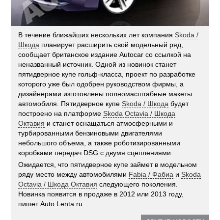
В течение ближайших нескольких лет компания
Skoda /
Шкода
планирует расширить свой модельный ряд,
сообщает британское издание Autocar со ссылкой на
неназванный источник. Одной из новинок станет
пятидверное купе гольф-класса, проект по разработке
которого уже был одобрен руководством фирмы, а
дизайнерами изготовлены полномасштабные макеты
автомобиля. Пятидверное купе
Skoda / Шкода
будет
построено на платформе
Skoda Octavia / Шкода
Октавия
и станет оснащаться атмосферными и
турбированными бензиновыми двигателями
небольшого объема, а также роботизированными
коробками передач DSG с двумя сцеплениями.
Ожидается, что пятидверное купе займет в модельном
ряду место между автомобилями
Fabia / Фабиа
и
Skoda
Octavia / Шкода Октавия
следующего поколения.
Новинка появится в продаже в 2012 или 2013 году,
пишет Auto.Lenta.ru.