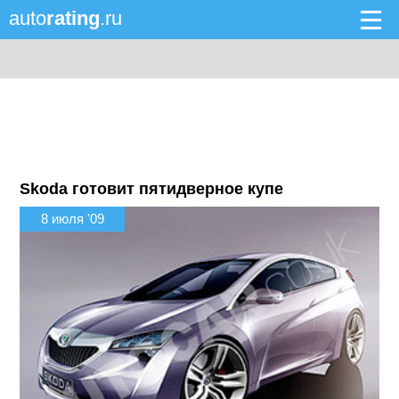
auto
rating
.ru
Skoda готовит пятидверное купе
8 июля '09