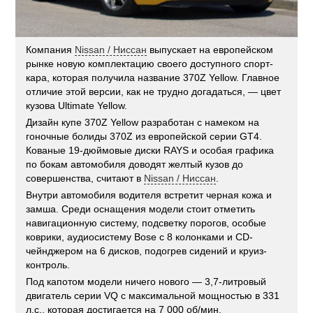
Компания
Nissan / Ниссан
выпускает на европейском
рынке новую комплектацию своего доступного спорт-
кара, которая получила название 370Z Yellow. Главное
отличие этой версии, как не трудно догадаться, — цвет
кузова Ultimate Yellow.
Дизайн купе 370Z Yellow разработан с намеком на
гоночные болиды 370Z из европейской серии GT4.
Кованые 19-дюймовые диски RAYS и особая графика
по бокам автомобиля доводят желтый кузов до
совершенства, считают в
Nissan / Ниссан
.
Внутри автомобиля водителя встретит черная кожа и
замша. Среди оснащения модели стоит отметить
навигационную систему, подсветку порогов, особые
коврики, аудиосистему Bose с 8 колонками и CD-
чейнджером на 6 дисков, подогрев сидений и круиз-
контроль.
Под капотом модели ничего нового — 3,7-литровый
двигатель серии VQ с максимальной мощностью в 331
л.с., которая достигается на 7 000 об/мин.