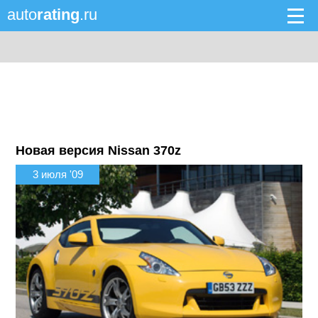
auto
rating
.ru
Новая версия Nissan 370z
3 июля '09