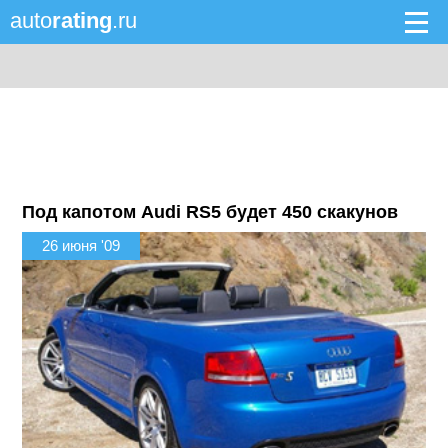
auto
rating
.ru
Под капотом Audi RS5 будет 450 скакунов
26 июня '09