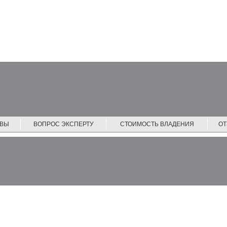
ЙВЫ
ВОПРОС ЭКСПЕРТУ
СТОИМОСТЬ ВЛАДЕНИЯ
О