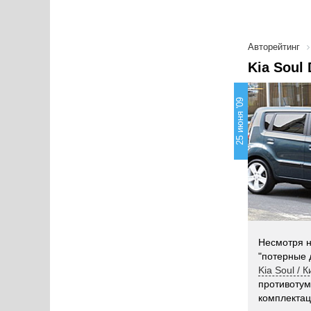
Авторейтинг
Kia Soul
25 июня '09
Несмотря н
"потерные 
Kia Soul / 
противотум
комплекта