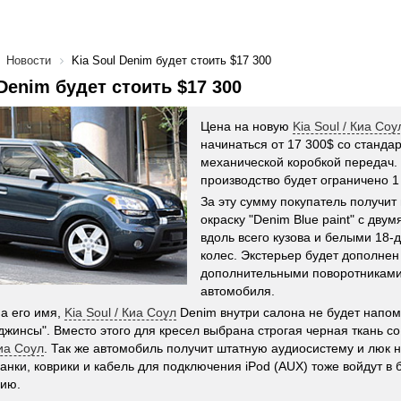
Новости
Kia Soul Denim будет стоить $17 300
 Denim будет стоить $17 300
Цена на новую
Kia Soul / Киа Соу
начинаться от 17 300$ со станда
механической коробкой передач
производство будет ограничено 1
За эту сумму покупатель получи
окраску "Denim Blue paint" с дв
вдоль всего кузова и белыми 18
колес. Экстерьер будет дополне
дополнительными поворотниками
автомобиля.
а его имя,
Kia Soul / Киа Соул
Denim внутри салона не будет напо
джинсы". Вместо этого для кресел выбрана строгая черная ткань с
Киа Соул
. Так же автомобиль получит штатную аудиосистему и люк 
анки, коврики и кабель для подключения iPod (AUX) тоже войдут в 
цию.