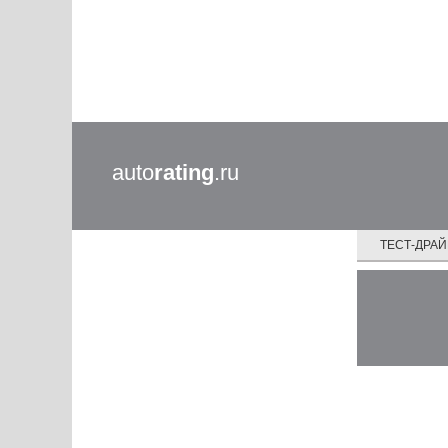
auto
rating
.ru
ТЕСТ-ДРА