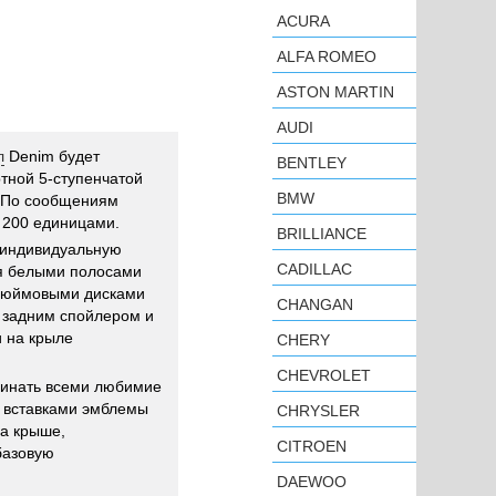
ACURA
ALFA ROMEO
ASTON MARTIN
AUDI
л
Denim будет
BENTLEY
ртной 5-ступенчатой
BMW
. По сообщениям
 200 единицами.
BRILLIANCE
т индивидуальную
CADILLAC
умя белыми полосами
-дюймовыми дисками
CHANGAN
н задним спойлером и
 на крыле
CHERY
CHEVROLET
минать всеми любимие
о вставками эмблемы
CHRYSLER
на крыше,
CITROEN
базовую
DAEWOO